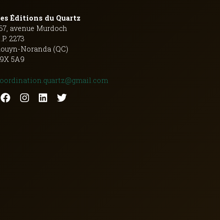
es Éditions du Quartz
67, avenue Murdoch
.P. 2273
ouyn-Noranda (QC)
9X 5A9
oordination.quartz@gmail.com