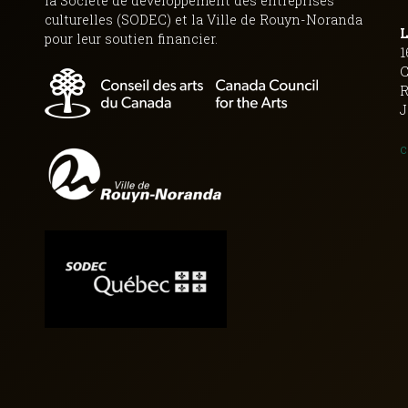
la Société de développement des entreprises
culturelles (SODEC) et la Ville de Rouyn-Noranda
L
pour leur soutien financier.
1
C
R
J
c