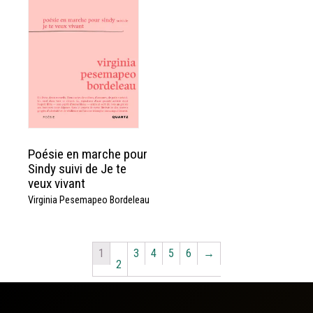
Poésie en marche pour
Sindy suivi de Je te
veux vivant
Virginia Pesemapeo Bordeleau
1
3
4
5
6
→
2