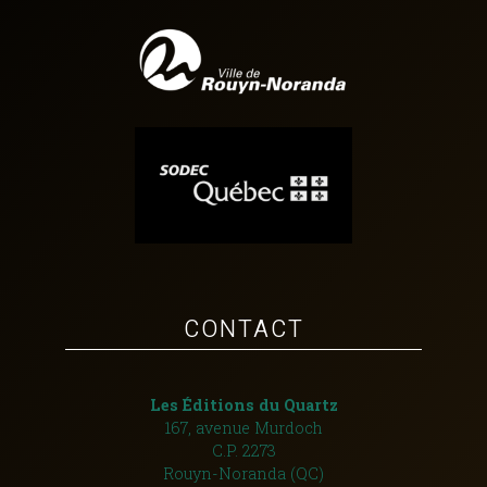
CONTACT
Les Éditions du Quartz
167, avenue Murdoch
C.P. 2273
Rouyn-Noranda (QC)