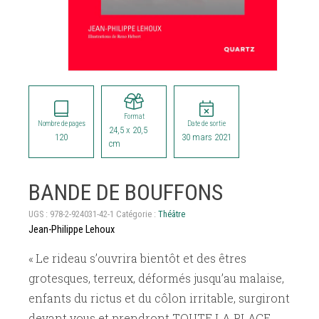
Format
Nombre de pages
Date de sortie
24,5 x 20,5
120
30 mars 2021
cm
BANDE DE BOUFFONS
UGS :
978-2-924031-42-1
Catégorie :
Théâtre
Jean-Philippe Lehoux
« Le rideau s’ouvrira bientôt et des êtres
grotesques, terreux, déformés jusqu’au malaise,
enfants du rictus et du côlon irritable, surgiront
devant vous et prendront TOUTE LA PLACE.