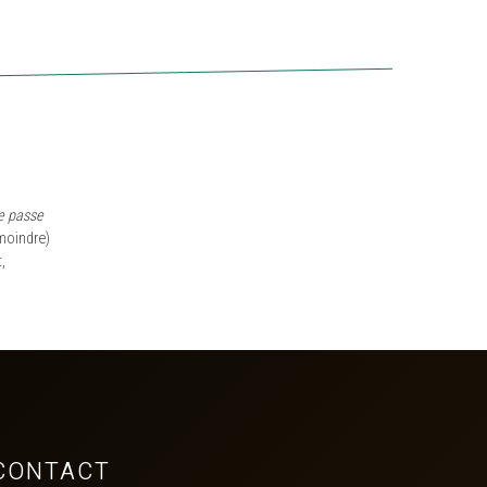
e passe
moindre)
,
CONTACT