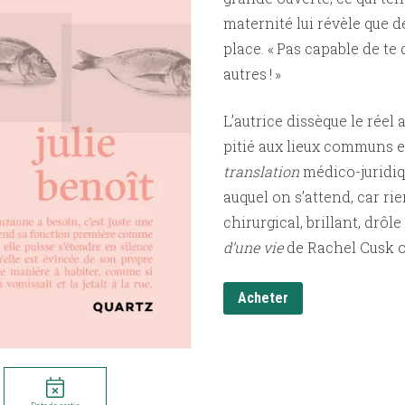
maternité lui révèle que d
place. « Pas capable de te
autres ! »
L’autrice dissèque le réel
pitié aux lieux communs e
translation
médico-juridiqu
auquel on s’attend, car r
chirurgical, brillant, drôl
d’une vie
de Rachel Cusk 
Acheter