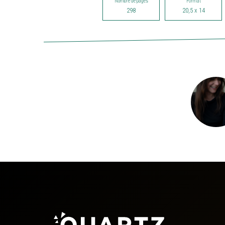
Nombre de pages
Format
298
20,5 x 14