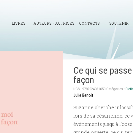
LIVRES
AUTEURS · AUTRICES
CONTACTS
SOUTENIR
Ce qui se passe 
façon
UGS :
9782924031650
Catégories :
Ficti
Julie Benoît
Suzanne cherche inlassab
lors de sa césarienne, ce 
événements jusqu’à l’obsess
grande ouverte, ce qui tent