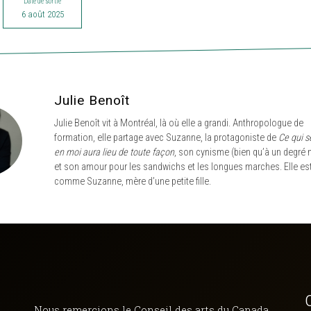
Date de sortie
6 août 2025
Julie Benoît
Julie Benoît vit à Montréal, là où elle a grandi. Anthropologue de
formation, elle partage avec Suzanne, la protagoniste de
Ce qui s
en moi aura lieu de toute façon
,
son cynisme (bien qu’à un degré 
et son amour pour les sandwichs et les longues marches. Elle est
comme Suzanne, mère d’une petite fille.
Nous remercions le Conseil des arts du Canada,