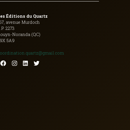
es Éditions du Quartz
67, avenue Murdoch
.P. 2273
ouyn-Noranda (QC)
9X 5A9
oordination.quartz@gmail.com