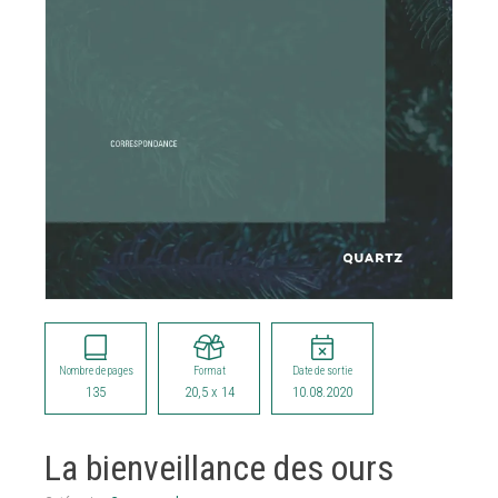
Nombre de pages
Format
Date de sortie
135
20,5 x 14
10.08.2020
La bienveillance des ours